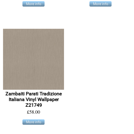
More info
More info
Zambaiti Parati Tradizione
Italiana Vinyl Wallpaper
Z21749
£58.00
More info